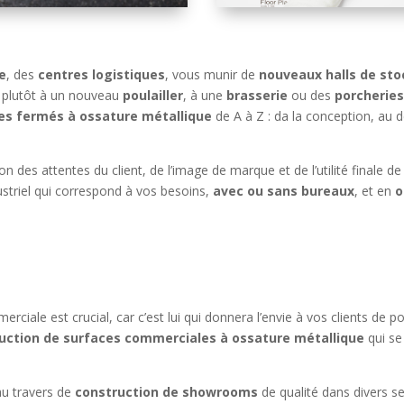
e
, des
centres logistiques
, vous munir de
nouveaux halls de st
z plutôt à un nouveau
poulailler
, à une
brasserie
ou des
porcheries
s fermés à ossature métallique
de A à Z : da la conception, au des
on des attentes du client, de l’image de marque et de l’utilité finale d
ustriel qui correspond à vos besoins,
avec ou sans bureaux
, et en
o
merciale est crucial, car c’est lui qui donnera l’envie à vos clients d
uction de surfaces commerciales à ossature métallique
qui se
 au travers de
construction de showrooms
de qualité dans divers s